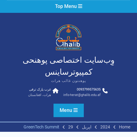
Ski
Top Menu
t
conten
وِب‌سایت اختصاصی پوهنحی
کمپیوترساینس
پوهنتون غالب هرات
0093799575635
غرب پارک ترقی
info-herat@ghalib.edu.af
هرات، افغانستان
Menu
Home
2024
اپریل
29
GreenTech Summit