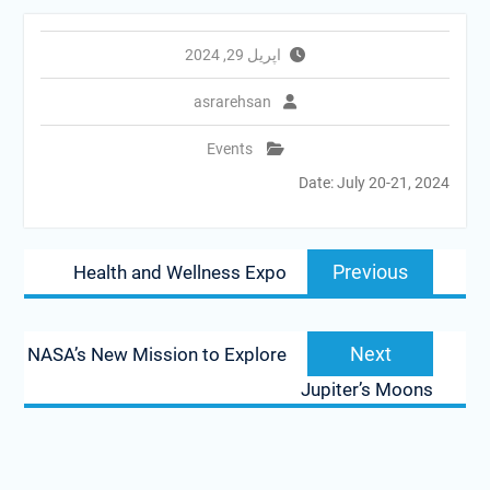
اپریل 29, 2024
asrarehsan
Events
Date: July 20-21, 2024
پیمایش
Previous
Previous
Health and Wellness Expo
مشارکت
post:
Next
Next
NASA’s New Mission to Explore
post:
Jupiter’s Moons