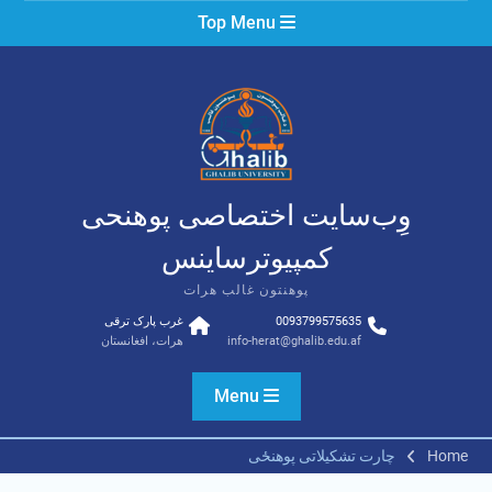
Ski
Top Menu
t
conten
وِب‌سایت اختصاصی پوهنحی
کمپیوترساینس
پوهنتون غالب هرات
0093799575635
غرب پارک ترقی
info-herat@ghalib.edu.af
هرات، افغانستان
Menu
Home
چارت تشکیلاتی پوهنځی